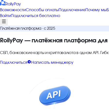
RollyPay
Возможности
Способы оплаты
Подключение
Почему мы
Б
Войти
Подключиться бесплатно
Платёжная платформа · с 2025
RollyPay — платёжная платформа для d
СБП, банковские карты и криптовалюта в одном API. Ги
Подключиться
Написать менеджеру