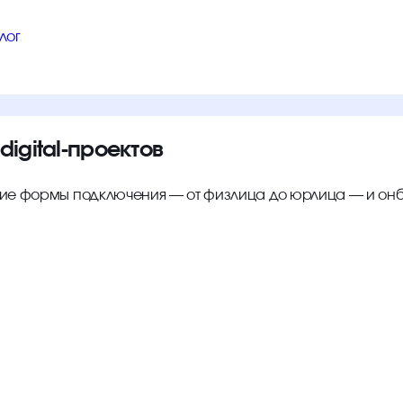
лог
igital-проектов
бкие формы подключения — от физлица до юрлица — и онб