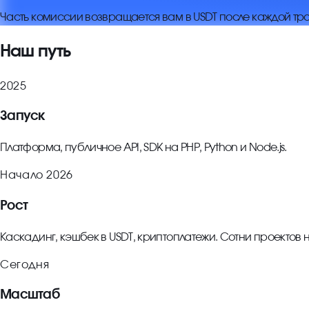
Часть комиссии возвращается вам в USDT после каждой тра
Наш путь
2025
Запуск
Платформа, публичное API, SDK на PHP, Python и Node.js.
Начало 2026
Рост
Каскадинг, кэшбек в USDT, криптоплатежи. Сотни проектов 
Сегодня
Масштаб