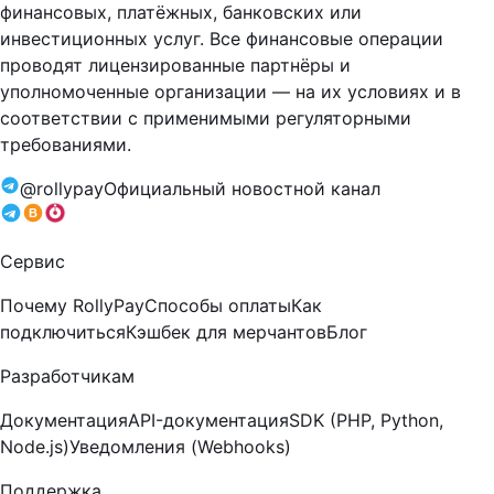
финансовых, платёжных, банковских или
инвестиционных услуг. Все финансовые операции
проводят лицензированные партнёры и
уполномоченные организации — на их условиях и в
соответствии с применимыми регуляторными
требованиями.
@rollypay
Официальный новостной канал
B
Сервис
Почему RollyPay
Способы оплаты
Как
подключиться
Кэшбек для мерчантов
Блог
Разработчикам
Документация
API-документация
SDK (PHP, Python,
Node.js)
Уведомления (Webhooks)
Поддержка