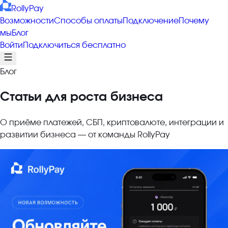
RollyPay
Возможности
Способы оплаты
Подключение
Почему
мы
Блог
Войти
Подключиться бесплатно
Блог
Статьи для роста бизнеса
О приёме платежей, СБП, криптовалюте, интеграции и
развитии бизнеса — от команды RollyPay