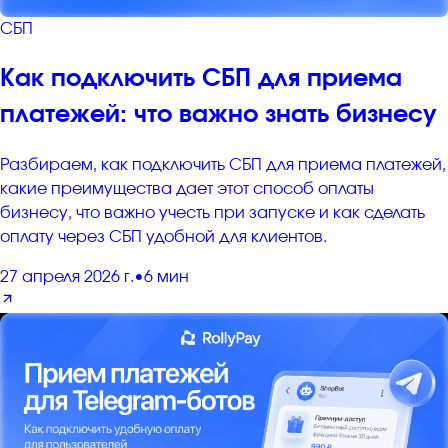
СБП
Как подключить СБП для приема
платежей: что важно знать бизнесу
Разбираем, как подключить СБП для приема платежей,
какие преимущества дает этот способ оплаты
бизнесу, что важно учесть при запуске и как сделать
оплату через СБП удобной для клиентов.
27 апреля 2026 г.
•
6 мин