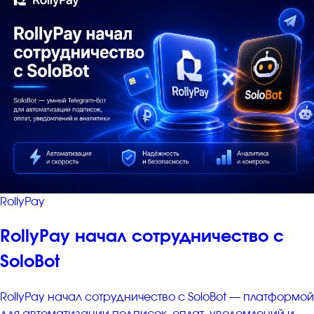
RollyPay
RollyPay начал сотрудничество с
SoloBot
RollyPay начал сотрудничество с SoloBot — платформой
для автоматизации подписок, оплат, уведомлений и