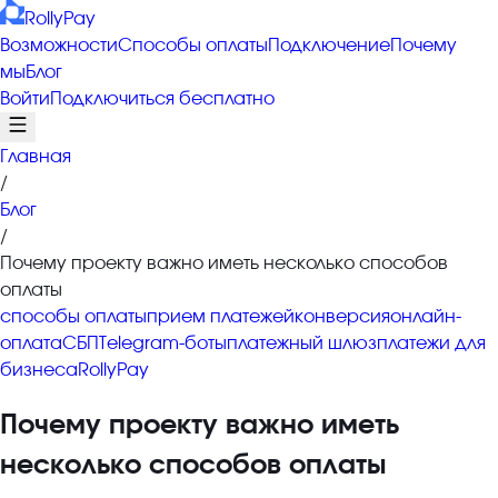
RollyPay
Возможности
Способы оплаты
Подключение
Почему
мы
Блог
Войти
Подключиться бесплатно
Главная
/
Блог
/
Почему проекту важно иметь несколько способов
оплаты
способы оплаты
прием платежей
конверсия
онлайн-
оплата
СБП
Telegram-боты
платежный шлюз
платежи для
бизнеса
RollyPay
Почему проекту важно иметь
несколько способов оплаты